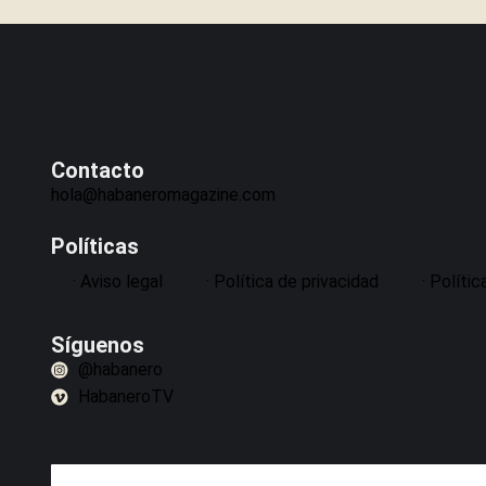
Contacto
hola@habaneromagazine.com
Políticas
· Aviso legal
· Política de privacidad
· Políti
Síguenos
@habanero
HabaneroTV