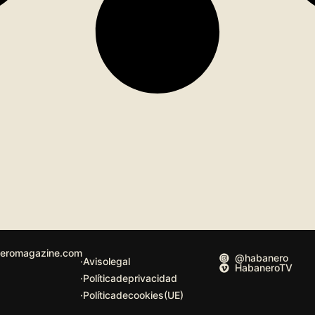
eromagazine.com
@habanero
· Aviso legal
HabaneroTV
· Política de privacidad
· Política de cookies (UE)