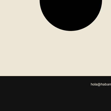
hola@haban