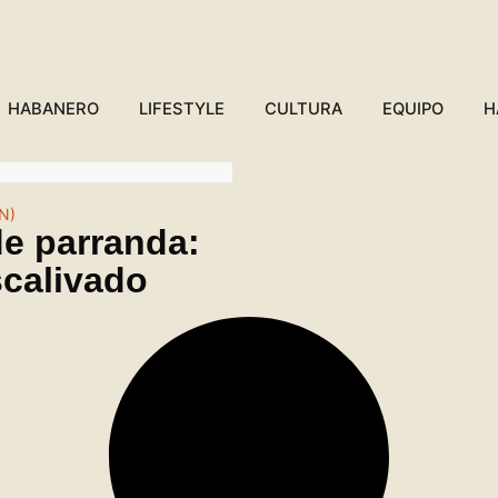
HABANERO
LIFESTYLE
CULTURA
EQUIPO
H
N)
de parranda:
scalivado